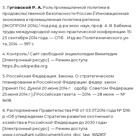
3. Л
уговской Р. А.
Роль промышленной политики в
продовольственной безопасности России // Инновационная
экономика и промышленная политика региона
(ЭКОПРОМ-2014) / под ред. д-ра экон. наук, проф. А. В. Бабкина:
труды международной научно-практической конференции. 15-
23 сентября 2014 года. — СПб. : Изд-во Политехнического ун-
та, 2014. — 597 с.
4. Контроль / Сайт свободной энциклопедии Википедия
[Электронный ресурс]. — Режим доступа:
https://ru.wikipedia.org.
5. Российская Федерация. Законы. О стратегическом
планировании в Российской Федерации: федер. закон :
[принят Гос. Думой 20 июня 2014 г. : одобр. Советом Федерации
25 июня 2014 г.] // Российская газета. — 2014. — 28 июня. — №
6418.
6. Распоряжение Правительства РФ от 03.07.2014 года № 1216-
р «Об утверждении Стратегии развития охотничьего
хозяйства в Российской Федерации до 2030 года»
[Электронный ресурс]. — Режим доступа:
www.consultant.ru/document/cons_doc_law_165287/.