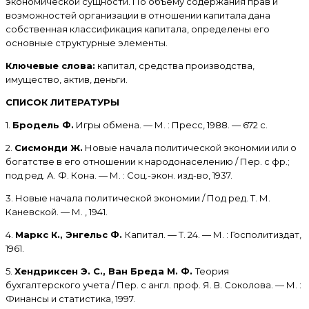
экономической сущности. По объему содержания прав и
возможностей организации в отношении капитала дана
собственная классификация капитала, определены его
основные структурные элементы.
Ключевые слова:
капитал, средства производства,
имущество, актив, деньги.
СПИСОК ЛИТЕРАТУРЫ
1.
Бродель Ф.
Игры обмена. — М. : Пресс, 1988. — 672 с.
2.
Сисмонди Ж.
Новые начала политической экономии или о
богатстве в его отношении к народонаселению / Пер. с фр.;
под ред. А. Ф. Кона. — М. : Соц.-экон. изд-во, 1937.
3. Новые начала политической экономии / Под ред. Т. М.
Каневской. — М. , 1941.
4.
Маркс К., Энгельс Ф.
Капитал. — Т. 24. — М. : Госполитиздат,
1961.
5.
Хендриксен Э. С., Ван Бреда М. Ф.
Теория
бухгалтерского учета / Пер. с англ. проф. Я. В. Соколова. — М. :
Финансы и статистика, 1997.