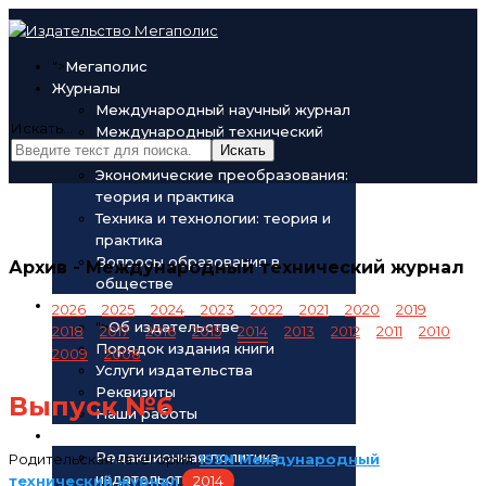
">
Мегаполис
Журналы
Международный научный журнал
Искать...
Международный технический
Искать
журнал
Экономические преобразования:
теория и практика
Техника и технологии: теория и
практика
Вопросы образования в
Архив - Международный технический журнал
обществе
Об издательстве
2026
2025
2024
2023
2022
2021
2020
2019
">
Об издательстве
2018
2017
2016
2015
2014
2013
2012
2011
2010
Порядок издания книги
2009
2008
Услуги издательства
Реквизиты
Выпуск №6
Наши работы
Редакционная политика
Редакционная политика
Родительская категория:
ISSN Международный
издательства
технический журнал
2014