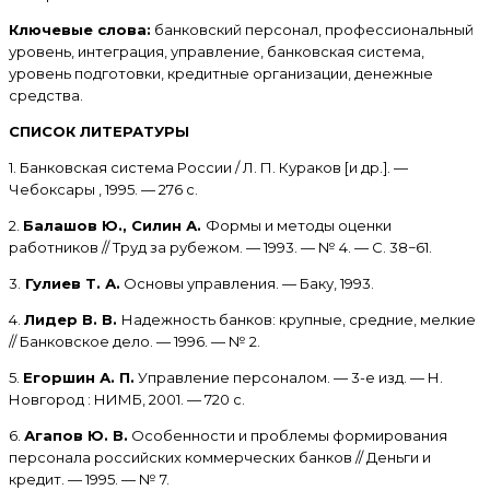
Ключевые слова:
банковский персонал, профессиональный
уровень, интеграция, управление, банковская система,
уровень подготовки, кредитные организации, денежные
средства.
СПИСОК ЛИТЕРАТУРЫ
1. Банковская система России / Л. П. Кураков [и др.]. —
Чебоксары , 1995. — 276 с.
2.
Балашов Ю., Силин А.
Формы и методы оценки
работников // Труд за рубежом. — 1993. — № 4. — С. 38−61.
3.
Гулиев Т. А.
Основы управления. — Баку, 1993.
4.
Лидер В. В.
Надежность банков: крупные, средние, мелкие
// Банковское дело. — 1996. — № 2.
5.
Егоршин А. П.
Управление персоналом. — 3-е изд. — Н.
Новгород : НИМБ, 2001. — 720 с.
6.
Агапов Ю. В.
Особенности и проблемы формирования
персонала российских коммерческих банков // Деньги и
кредит. — 1995. — № 7.