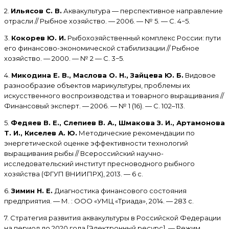
2.
Ильясов С. В.
Аквакультура — перспективное направление
отрасли // Рыбное хозяйство. — 2006. — № 5. — С. 4−5.
3.
Кокорев Ю. И.
Рыбохозяйственный комплекс России: пути
его финансово-экономической стабилизации // Рыбное
хозяйство. — 2000. — № 2 — С. 3−5.
4.
Микодина Е. В., Маслова О. Н., Зайцева Ю. Б.
Видовое
разнообразие объектов марикультуры, проблемы их
искусственного воспроизводства и товарного выращивания //
Финансовый эксперт. — 2006. — № 1 (16). — С. 102–113.
5.
Федяев В. Е., Слепиев В. А., Шмакова З. И., Артамонова
Т. И., Киселев А. Ю.
Методические рекомендации по
энергетической оценке эффективности технологий
выращивания рыбы // Всероссийский научно-
исследовательский институт пресноводного рыбного
хозяйства (ФГУП ВНИИПРХ), 2013. — 6 с.
6.
Зимин Н. Е.
Диагностика финансового состояния
предприятия. — М. : ООО «УМЦ «Триада», 2014. — 283 с.
7. Стратегия развития аквакультуры в Российской Федерации
на период до 2020 года [Электронный ресурс]. — Режим