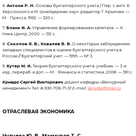
6.
Антони Р. Н.
Основы бухгалтерского учета / Пер. с англ. Б.
Херсонского и М. Шнейдерман; науч. редактор Т. Крылова. —
М. : Пресса, 1992. — 320 с.
7.
Бланк И. А.
Управление формированием капитала. — К. :
Ника-Центр, 2000. — 512 с.
8.
Соколов Я. В., Ковалев В. В.
О некоторых заблуждениях
западных специалистов в оценке бухгалтерского учета в
России // Бухгалтерский учет. — 1995. — № 3.
9.
Кутер М. И.
Теория бухгалтерского учета: учебник. — 3-е
изд., перераб. и доп. — М. : Финансы и статистика, 2008. — 591 с.
Кривда Сергей Викторович
, доцент кафедры «Венчурный
менеджмент» Тел. 8-930-706-71-51 E-mail:
skrivda@mail.ru
ОТРАСЛЕВАЯ ЭКОНОМИКА
Чутчева Ю. В., Махмудов Т. С.