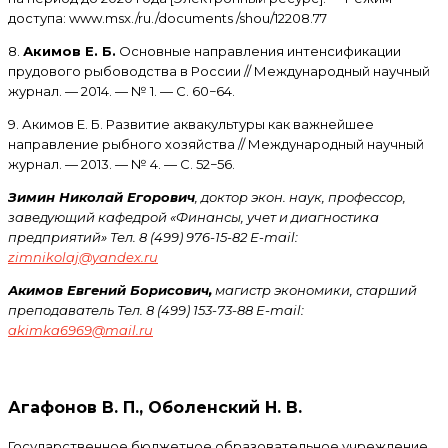
доступа: www.msx./ru./documents /shou/12208.77
8.
Акимов Е. Б.
Основные направления интенсификации
прудового рыбоводства в России // Международный научный
журнал. — 2014. — № 1. — С. 60−64.
9. Акимов Е. Б. Развитие аквакультуры как важнейшее
направление рыбного хозяйства // Международный научный
журнал. — 2013. — № 4. — С. 52−56.
Зимин Николай Егорович
, доктор экон. наук, профессор,
заведующий кафедрой «Финансы, учет и диагностика
предприятий» Тел. 8 (499) 976-15-82 E-mail:
zimnikolaj@yandex.ru
Акимов Евгений Борисович,
магистр экономики, старший
преподаватель Тел. 8 (499) 153-73-88 E-mail:
akimka6969@mail.ru
Агафонов В. П., Оболенский Н. В.
Государственное бюджетное образовательное учреждение