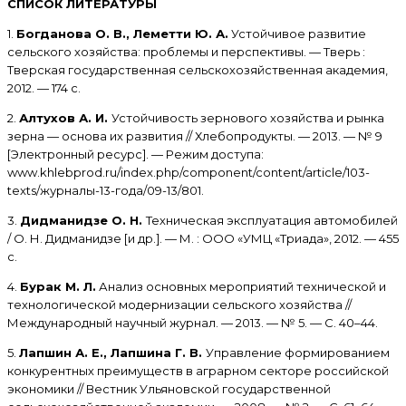
СПИСОК ЛИТЕРАТУРЫ
1.
Богданова О. В., Леметти Ю. А.
Устойчивое развитие
сельского хозяйства: проблемы и перспективы. — Тверь :
Тверская государственная сельскохозяйственная академия,
2012. — 174 с.
2.
Алтухов А. И.
Устойчивость зернового хозяйства и рынка
зерна — основа их развития // Хлебопродукты. — 2013. — № 9
[Электронный ресурс]. — Режим доступа:
www.khlebprod.ru/index.php/component/content/article/103-
texts/журналы-13-года/09-13/801.
3.
Дидманидзе О. Н.
Техническая эксплуатация автомобилей
/ О. Н. Дидманидзе [и др.]. — М. : ООО «УМЦ «Триада», 2012. — 455
с.
4.
Бурак М. Л.
Анализ основных мероприятий технической и
технологической модернизации сельского хозяйства //
Международный научный журнал. — 2013. — № 5. — С. 40–44.
5.
Лапшин А. Е., Лапшина Г. В.
Управление формированием
конкурентных преимуществ в аграрном секторе российской
экономики // Вестник Ульяновской государственной