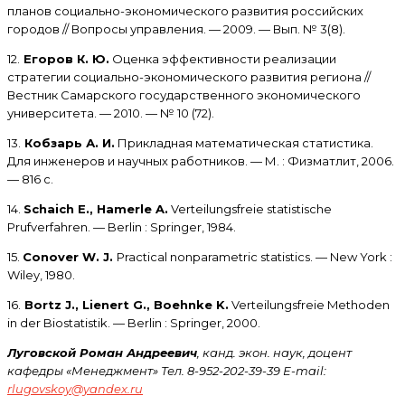
планов социально-экономического развития российских
городов // Вопросы управления. — 2009. — Вып. № 3(8).
12.
Егоров К. Ю.
Оценка эффективности реализации
стратегии социально-экономического развития региона //
Вестник Самарского государственного экономического
университета. — 2010. — № 10 (72).
13.
Кобзарь А. И.
Прикладная математическая статистика.
Для инженеров и научных работников. — М. : Физматлит, 2006.
— 816 с.
14.
Schaich E., Hamerle A.
Verteilungsfreie statistische
Prufverfahren. — Berlin : Springer, 1984.
15.
Conover W. J.
Practical nonparametric statistics. — New York :
Wiley, 1980.
16.
Bortz J., Lienert G., Boehnke K.
Verteilungsfreie Methoden
in der Biostatistik. — Berlin : Springer, 2000.
Луговской Роман Андреевич
, канд. экон. наук, доцент
кафедры «Менеджмент» Тел. 8-952-202-39-39 E-mail:
rlugovskoy@yandex.ru