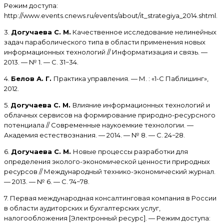
Режим доступа:
http://www.events.cnews.ru/events/about/it_strategiya_2014.shtml.
3.
Догучаева С. М.
Качественное исследование нелинейных
задач параболического типа в области применения новых
информационных технологий // Информатизация и связь. —
2013. — № 1. — С. 31−34.
4.
Белов А. Г.
Практика управления. — М. : «1-С Паблишинг»,
2012.
5.
Догучаева С. М.
Влияние информационных технологий и
облачных сервисов на формирование природно-ресурсного
потенциала // Современные наукоемкие технологии. —
Академия естествознания. — 2014. — № 8. — С. 24−28.
6.
Догучаева С. М.
Новые процессы разработки для
определения эколого-экономической ценности природных
ресурсов // Международный технико-экономический журнал.
— 2013. — № 6. — С. 74−78.
7. Первая международная консалтинговая компания в России
в области аудиторских и бухгалтерских услуг,
налогообложения [Электронный ресурс]. — Режим доступа: