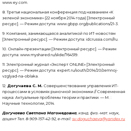
www.ey.com.
8. Третья национальная конференция под названием «К
зеленой экономике» (22 ноября 2014 года) [Электронный
ресурс]. — Режим доступа: www.gbpp.org/publications/21-3.
9. Компания, занимающаяся аналитикой по ИТ-новостям
[Электронный ресурс]. — Режим доступа: idcrussia.com//ru.
10. Онлайн-презентации [Электронный ресурс]. — Режим
доступа: www.myshared.ru/slide/764519.
11. Электронный журнал «Эксперт ONLINE» [Электронный
ресурс]. — Режим доступа: expert.ru/south/2014/20/zemnoj-
vzglyad-na-oblaka.
12.
Догучаева С. М.
Совершенствование управления ИТ-
процессами в условиях рыночной экономики // Современная
наука: Актуальные проблемы теории и практики. — М. :
Научные технологии, 2014.
Догучаева Светлана Магомедовна
, канд. физ.-мат. наук,
доцент Тел. 8-909-157-42-92, e-mail:
sv-doguchaeva@yandex.ru