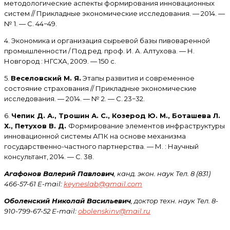
методологические аспекты формирования инновационных
систем // Прикладные экономические исследования. — 2014. —
№ 1. — С. 44−49.
4. Экономика и организация сырьевой базы пивоваренной
промышленности / Под ред. проф. И. А. Алтухова. — Н.
Новгород : НГСХА, 2009. — 150 с.
5.
Веселовский М. Я.
Этапы развития и современное
состояние страхования // Прикладные экономические
исследования. — 2014. — № 2. — С. 23−32.
6.
Чепик Д. А., Трошин А. С., Козерод Ю. М., Боташева Л.
Х., Петухов В. Д.
Формирование элементов инфраструктуры
инновационной системы АПК на основе механизма
государственно-частного партнерства. — М. : Научный
консультант, 2014. — С. 38.
Агафонов Валерий Павлович
, канд. экон. наук Тел. 8 (831)
466-57-61 E-mail:
keyneslab@gmail.com
Оболенский Николай Васильевич
, доктор техн. наук Тел. 8-
910-799-67-52 E-mail:
obolenskinv@mail.ru