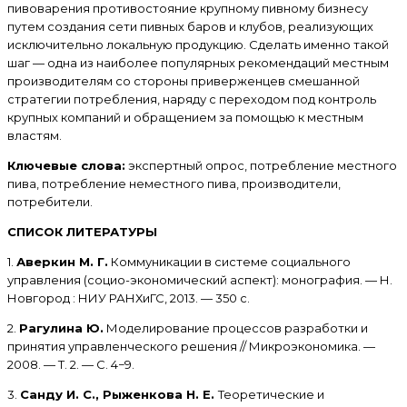
пивоварения противостояние крупному пивному бизнесу
путем создания сети пивных баров и клубов, реализующих
исключительно локальную продукцию. Сделать именно такой
шаг — одна из наиболее популярных рекомендаций местным
производителям со стороны приверженцев смешанной
стратегии потребления, наряду с переходом под контроль
крупных компаний и обращением за помощью к местным
властям.
Ключевые слова:
экспертный опрос, потребление местного
пива, потребление неместного пива, производители,
потребители.
СПИСОК ЛИТЕРАТУРЫ
1.
Аверкин М. Г.
Коммуникации в системе социального
управления (социо-экономический аспект): монография. — Н.
Новгород : НИУ РАНХиГС, 2013. — 350 с.
2.
Рагулина Ю.
Моделирование процессов разработки и
принятия управленческого решения // Микроэкономика. —
2008. — Т. 2. — С. 4−9.
3.
Санду И. С., Рыженкова Н. Е.
Теоретические и