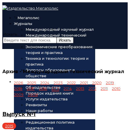
">
Мегаполис
Журналы
Международный научный журнал
Искать...
Международный технический
Искать
журнал
Экономические преобразования:
теория и практика
Техника и технологии: теория и
практика
Вопросы образования в
Архив - Международный технический журнал
обществе
Об издательстве
2026
2025
2024
2023
2022
2021
2020
2019
Об издательстве
2018
2017
2016
2015
2014
2013
2012
2011
2010
Порядок издания книги
2009
2008
Услуги издательства
Реквизиты
Наши работы
Выпуск №1
Редакционная политика
Редакционная политика
2015
издательства