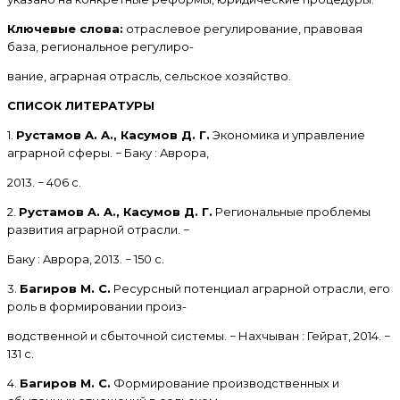
Ключевые слова:
отраслевое регулирование, правовая
база, региональное регулиро-
вание, аграрная отрасль, сельское хозяйство.
СПИСОК ЛИТЕРАТУРЫ
1.
Рустамов A. A., Касумов Д. Г.
Экономика и управление
аграрной сферы. − Баку : Aврора,
2013. − 406 с.
2.
Рустамов A. A., Касумов Д. Г.
Региональные проблемы
развития аграрной отрасли. −
Баку : Aврора, 2013. − 150 с.
3.
Багиров M. С.
Ресурсный потенциал аграрной отрасли, его
роль в формировании произ-
водственной и сбыточной системы. − Нахчыван : Гейрат, 2014. −
131 с.
4.
Багиров M. С.
Формирование производственных и