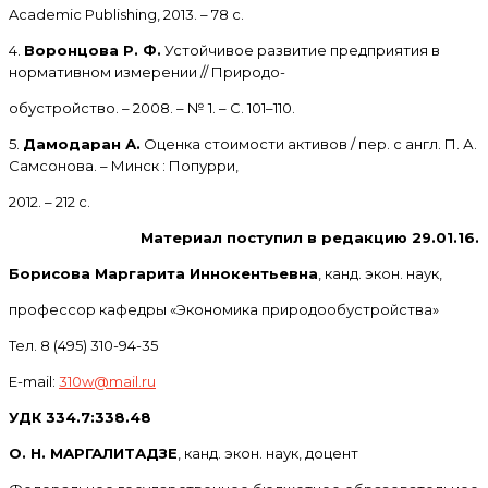
Academic Publishing, 2013. – 78 с.
4.
Воронцова Р. Ф.
Устойчивое развитие предприятия в
нормативном измерении // Природо-
обустройство. – 2008. – № 1. – С. 101–110.
5.
Дамодаран А.
Оценка стоимости активов / пер. с англ. П. А.
Самсонова. – Минск : Попурри,
2012. – 212 с.
Материал поступил в редакцию 29.01.16.
Борисова Маргарита Иннокентьевна
, канд. экон. наук,
профессор кафедры «Экономика природообустройства»
Тел. 8 (495) 310-94-35
E-mail:
310w@mail.ru
УДК 334.7:338.48
О. Н. МАРГАЛИТАДЗЕ
, канд. экон. наук, доцент