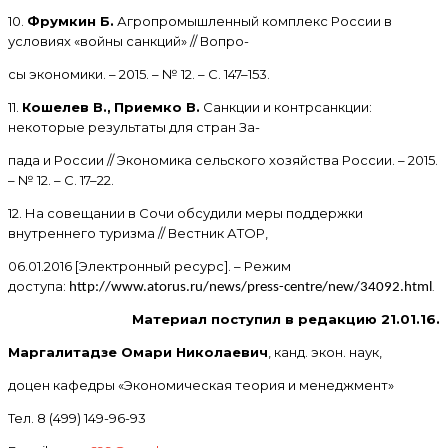
10.
Фрумкин Б.
Агропромышленный комплекс России в
условиях «войны санкций» // Вопро-
сы экономики. – 2015. – № 12. – С. 147–153.
11.
Кошелев В.,
Приемко В.
Санкции и контрсанкции:
некоторые результаты для стран За-
пада и России // Экономика сельского хозяйства России. – 2015.
– № 12. – С. 17–22.
12. На совещании в Сочи обсудили меры поддержки
внутреннего туризма // Вестник АТОР,
06.01.2016 [Электронный ресурс]. – Режим
доступа:
.
http://www.atorus.ru/news/press-centre/new/34092.html
Материал поступил в редакцию 21.01.16.
Маргалитадзе Омари Николаевич
, канд. экон. наук,
доцен кафедры «Экономическая теория и менеджмент»
Тел. 8 (499) 149-96-93