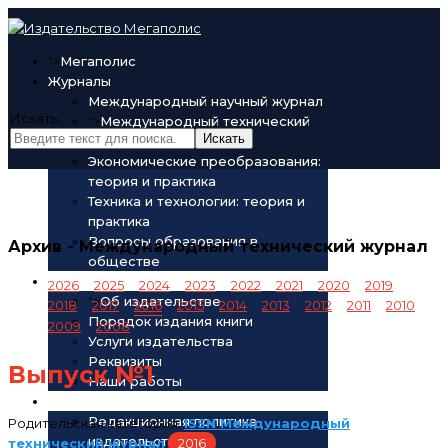
">
Мегаполис
Журналы
Международный научный журнал
Искать...
">
Международный технический
Искать
журнал
Экономические преобразования:
теория и практика
Техника и технологии: теория и
практика
Вопросы образования в
Архив - Международный технический журнал
обществе
Об издательстве
2026
2025
2024
2023
2022
2021
2020
2019
">
Об издательстве
2018
2017
2016
2015
2014
2013
2012
2011
2010
Порядок издания книги
2009
2008
Услуги издательства
Реквизиты
Выпуск №1
Наши работы
Редакционная политика
Редакционная политика
Родительская категория:
ISSN Международный
издательства
технический журнал
2016