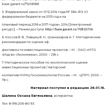
base.garant.ru/71208188.
5. Федеральный закон от 01.12.2014 года № 384-ФЗ «О
федеральном бюджете на 2015 год и на
плановый период 2016 и 2017 годов», 2014 [Электронный
ресурс]. – Режим доступа:
.
http://base.garant.ru/70810756
6. Коссов В. В., Лившиц В. Н., Шахназаров А. Г. Методические
рекомендации по оценке эф-
фективности инвестиционных проектов. – М. : ОАО «НПО
«Изд-во «Экономика»», 2000. – 218 с.
7. Методическое пособие по экологической оценке
инвестиционных проектов / Авторский
коллектив НУМЦ Госкомэкологии России. – М. : ЦПРП, 2000. –
78 с.
Материал поступил в редакцию 26.01.16.
Шалина Оксана Евгеньевна
, аспирантка
Тел
. 8-916-206-80-93