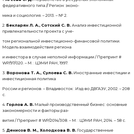
федеративного типа // Регион: эконо-
мика и социология. – 2013. – № 2.
2.
Бекларян Л. А.,
Сотский С. В.
Анализ инвестиционной
привлекательности проекта с уче-
том региональной инвестиционно-финансовой политики.
Модель взаимодействия региона
и инвестора в случае неполной информации / Препринт #
WP/97/020. – М. : ЦЭМИ РАН, 1997.
3.
Воронова Т. А., Сулоева С. В.
Иностранные инвестиции и
инвестиционная политика
России и регионов. – Владивосток : Изд-во ДВГАЭУ, 2002. – 208
с.
4.
Горлов А. В.
Малый производственный бизнес: основные
закономерности и факторы раз-
вития / Препринт # WP/2014/308. – М. : ЦЭМИ РАН, 2014. – 58 с.
5.
Денисов В. М., Холодкова В. В.
Государственные