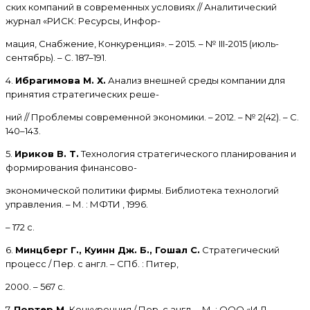
ских компаний в современных условиях // Аналитический
журнал «РИСК: Ресурсы, Инфор-
мация, Снабжение, Конкуренция». – 2015. – № III-2015 (июль-
сентябрь). – С. 187–191.
4.
Ибрагимова М. Х.
Анализ внешней среды компании для
принятия стратегических реше-
ний // Проблемы современной экономики. – 2012. – № 2(42). – С.
140–143.
5.
Ириков В. Т.
Технология стратегического планирования и
формирования финансово-
экономической политики фирмы. Библиотека технологий
управления. – М. : МФТИ , 1996.
– 172 с.
6.
Минцберг Г., Куинн Дж. Б., Гошал С.
Стратегический
процесс / Пер. с англ. – СПб. : Питер,
2000. – 567 с.
7.
Портер М.
Конкуренция / Пер. с англ. – М. : ООО «И.Д.