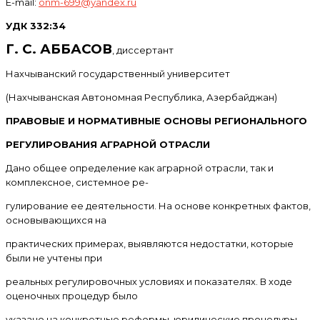
E-mail:
onm-699@yandex.ru
УДК 332:34
Г. С. АББАСОВ
, диссертант
Нахчыванский государственный университет
(Нахчыванская Автономная Республика, Азербайджан)
ПРАВОВЫЕ И НОРМАТИВНЫЕ ОСНОВЫ РЕГИОНАЛЬНОГО
РЕГУЛИРОВАНИЯ АГРАРНОЙ ОТРАСЛИ
Дано общее определение как аграрной отрасли, так и
комплексное, системное ре-
гулирование ее деятельности. На основе конкретных фактов,
основывающихся на
практических примерах, выявляются недостатки, которые
были не учтены при
реальных регулировочных условиях и показателях. В ходе
оценочных процедур было
указано на конкретные реформы, юридические процедуры.