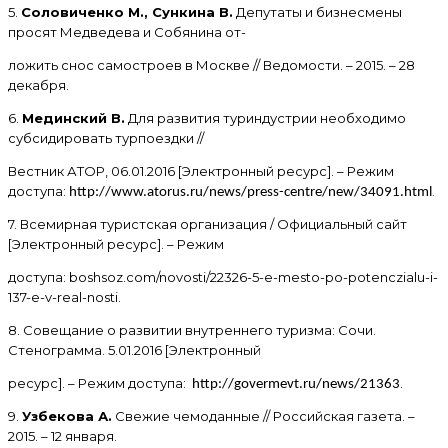
5.
Соловиченко М., Сункина В.
Депутаты и бизнесмены
просят Медведева и Собянина от-
ложить снос самостроев в Москве // Ведомости. – 2015. – 28
декабря.
6.
Мединский В.
Для развития туриндустрии необходимо
субсидировать турпоездки //
Вестник АТОР, 06.01.2016 [Электронный ресурс]. – Режим
доступа:
.
http://www.atorus.ru/news/press-centre/new/34091.html
7. Всемирная туристская организация / Официальный сайт
[Электронный ресурс]. – Режим
доступа: boshsoz.com/novosti/22326-5-e-mesto-po-potenczialu-i-
137-e-v-real-nosti.
8. Совещание о развитии внутреннего туризма: Сочи.
Стенограмма. 5.01.2016 [Электронный
ресурс]. – Режим доступа:
.
http://govermevt.ru/news/21363
9.
Узбекова А.
Свежие чемоданные // Российская газета. –
2015. – 12 января.