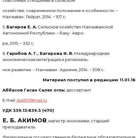
сбыточных отношений в сельском
хозяйстве: современное положение и особенности. −
Нахчыван : Гейрат, 2014. − 107 с.
5.
Багиров Е. А.
Сельское хозяйство Нахчыванской
Автономной Республики. − Баку : Авро-
ра, 2015. − 332 с.
6.
Гарибов А. Г., Багирова И. В.
Международная
экономическая интеграция и региональ-
ное развитие. − Нахчыван : Аджеми, 2014. − 208 с.
Материал поступил в редакцию 11.01.16
Аббасов Гасан Салех оглы
, диссертант
E-mail:
da693@mail.ru
УДК 339.13:639.3 (470)
Е. Б. АКИМОВ
, магистр экономики, старший
преподаватель
Федеральное государственное бюджетное образовательное