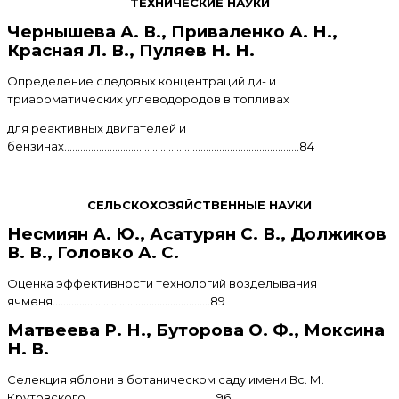
ТЕХНИЧЕСКИЕ НАУКИ
Чернышева А. В., Приваленко А. Н.,
Красная Л. В., Пуляев Н. Н.
Определение следовых концентраций ди- и
триароматических углеводородов в топливах
для реактивных двигателей и
бензинах........................................................................................84
СЕЛЬСКОХОЗЯЙСТВЕННЫЕ НАУКИ
Несмиян А. Ю., Асатурян С. В., Должиков
В. В., Головко А. С.
Оценка эффективности технологий возделывания
ячменя...........................................................89
Матвеева Р. Н., Буторова О. Ф., Моксина
Н. В.
Селекция яблони в ботаническом саду имени Вс. М.
Крутовского.................................................96