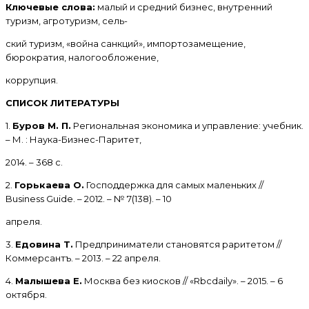
Ключевые слова:
малый и средний бизнес, внутренний
туризм, агротуризм, сель-
ский туризм, «война санкций», импортозамещение,
бюрократия, налогообложение,
коррупция.
СПИСОК ЛИТЕРАТУРЫ
1.
Буров М. П.
Региональная экономика и управление: учебник.
– М. : Наука-Бизнес-Паритет,
2014. – 368 с.
2.
Горькаева О.
Господдержка для самых маленьких //
Business Guide. – 2012. – № 7(138). – 10
апреля.
3.
Едовина Т.
Предприниматели становятся раритетом //
Коммерсантъ. – 2013. – 22 апреля.
4.
Малышева Е.
Москва без киосков // «Rbcdaily». – 2015. – 6
октября.