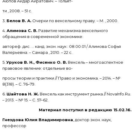
Аюпов Айдар Айратович. – Тольят-
ти , 2008. – 51 с.
3.
Белов В. А.
Очерки по вексельному праву. – М. , 2000.
4.
Алимова С. В.
Развитие механизма вексельного
обращения в современной экономике:
автореф. дис. … канд. экон. наук : 08.00.01 / Алимова Софья
Валерьевна. – Самара , 2010. – 22 с.
5.
Уруков В. Н.,
Фисенко О. В.
Вексель – многоаспектное
правовое явление: отдельные во-
просы теории и практики // Право и экономика. – 2014. – №
8(318). – С. 76–79.
6.
Шайтова Н. Ж.
Вексель как инструмент рынка // NovaInfo.Ru.
– 2013. – № 15. – С. 57–62.
Материал поступил в редакцию 15.02.16.
Гнездова Юлия Владимировна
, доктор экон. наук,
профессор